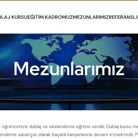
BLAJ KURSU
EĞİTİM KADROMUZ
MEZUNLARIMIZ
REFERANSL
Mezunlarımız
ce öğrencimize dublaj ve seslendirme eğitimi verdik. Dublaj kursu me
endirme sanatçısı olarak başarılı kariyerlerine devam etmektedir.