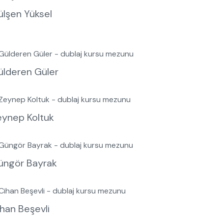
ülşen Yüksel
ülderen Güler
eynep Koltuk
üngör Bayrak
han Beşevli