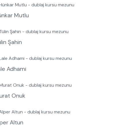
ünkar Mutlu
lin Şahin
ale Adhami
urat Onuk
per Altun