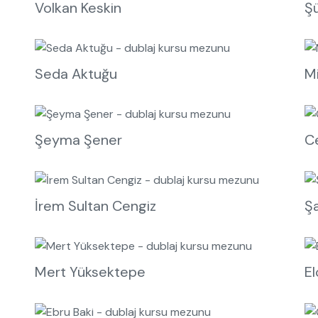
Volkan Keskin
Ş
Seda Aktuğu
M
Şeyma Şener
C
İrem Sultan Cengiz
Şa
Mert Yüksektepe
El