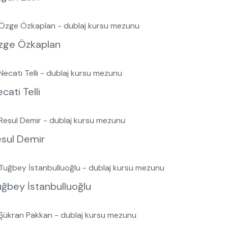
zge Özkaplan
cati Telli
esul Demir
ğbey İstanbulluoğlu