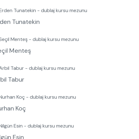
rden Tunatekin
eçil Menteş
bil Tabur
urhan Koç
lgün Esin