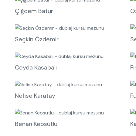
Çiğdem Batur
Ö
Seçkin Özdemir
S
Ceyda Kasabalı
Fı
Nefise Karatay
Fu
Benan Kepsutlu
K