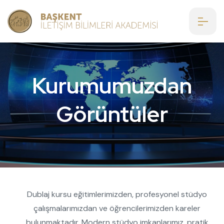
Kurumumuzdan
Görüntüler
Dublaj kursu eğitimlerimizden, profesyonel stüdyo
çalışmalarımızdan ve öğrencilerimizden kareler
bulunmaktadır. Modern stüdyo imkanlarımız, pratik